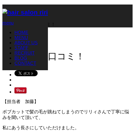
ホーム
ブログ
お知らせ
menu
９月28日の口コミ！
HOME
お知らせ
MENU
2019.10.4
ABOUT US
STAFF
RECRUIT
９月28日の口コミ！
BLOG
CONTACT
【担当者 加藤】
ボブカットで髪の毛が跳ねてしまうのでリリィさんで丁寧に悩
みを聞いて頂いて、
私にあう長さにしていただけました。