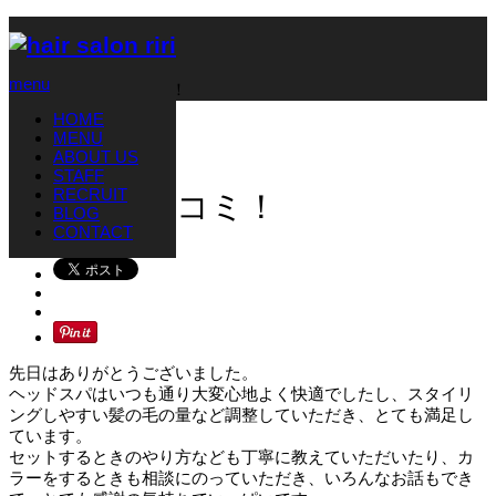
ホーム
ブログ
お知らせ
menu
4月3日の口コミ！
HOME
お知らせ
MENU
2021.04.7
ABOUT US
STAFF
RECRUIT
4月3日の口コミ！
BLOG
CONTACT
先日はありがとうございました。
ヘッドスパはいつも通り大変心地よく快適でしたし、スタイリ
ングしやすい髪の毛の量など調整していただき、とても満足し
ています。
セットするときのやり方なども丁寧に教えていただいたり、カ
ラーをするときも相談にのっていただき、いろんなお話もでき