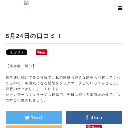
ホーム
ブログ
お知らせ
5月24日の口コミ！
2020.06.19
お知らせ
5月24日の口コミ！
【担当者 樋口】
長年通い続けてる美容院で、私の髪質も好きな髪型も理解してくれ
てるので、毎回気になる髪型をブックマークしていってみせると、
理想の仕上がりにしてくれます。
シャンプーもマッサージも最高で、今日は特に力加減が絶妙で、も
のすごく癒されました。
Tweet
Share
Save